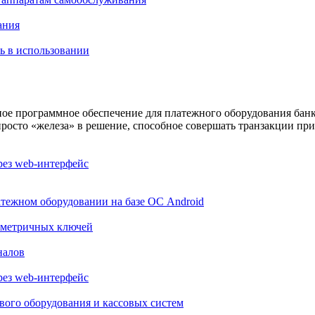
ания
ть в использовании
е программное обеспечение для платежного оборудования банко
осто «железа» в решение, способное совершать транзакции при
рез web-интерфейс
тежном оборудовании на базе ОС Android
имметричных ключей
налов
рез web-интерфейс
вого оборудования и кассовых систем