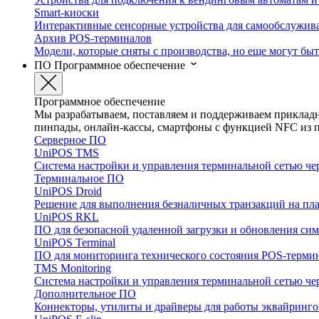
Smart-киоски
Интерактивные сенсорные устройства для самообслужив
Архив POS-терминалов
Модели, которые сняты с производства, но еще могут бы
ПО
Программное обеспечение
Программное обеспечение
Мы разрабатываем, поставляем и поддерживаем прикладно
пинпады, онлайн-кассы, смартфоны с функцией NFC из пр
Серверное ПО
UniPOS TMS
Система настройки и управления терминальной сетью че
Терминальное ПО
UniPOS Droid
Решение для выполнения безналичных транзакций на пла
UniPOS RKL
ПО для безопасной удаленной загрузки и обновления с
UniPOS Terminal
ПО для мониторинга технического состояния POS-терми
TMS Monitoring
Система настройки и управления терминальной сетью че
Дополнительное ПО
Коннекторы, утилиты и драйверы для работы эквайринго