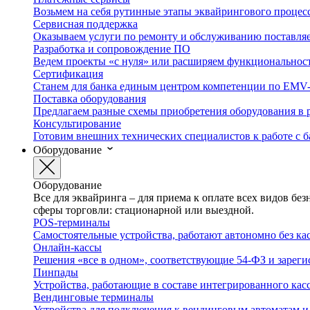
Возьмем на себя рутинные этапы эквайрингового процес
Сервисная поддержка
Оказываем услуги по ремонту и обслуживанию поставля
Разработка и сопровождение ПО
Ведем проекты «с нуля» или расширяем функционально
Сертификация
Станем для банка единым центром компетенции по EMV
Поставка оборудования
Предлагаем разные схемы приобретения оборудования в 
Консультирование
Готовим внешних технических специалистов к работе с 
Оборудование
Оборудование
Все для эквайринга – для приема к оплате всех видов б
сферы торговли: стационарной или выездной.
POS-терминалы
Самостоятельные устройства, работают автономно без к
Онлайн-кассы
Решения «все в одном», соответствующие 54-ФЗ и зарег
Пинпады
Устройства, работающие в составе интегрированного ка
Вендинговые терминалы
Устройства для подключения к вендинговым автоматам 