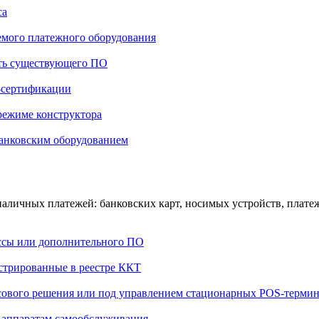
са
емого платежного оборудования
сть существующего ПО
-сертификации
режиме конструктора
банковским оборудованием
езналичных платежей: банковских карт, носимых устройств, пла
ассы или дополнительного ПО
истрированные в реестре ККТ
ссового решения или под управлением стационарных POS-терми
и аппаратам самообслуживания