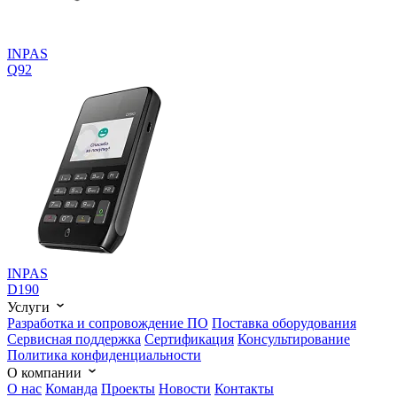
INPAS
Q92
INPAS
D190
Услуги
Разработка и сопровождение ПО
Поставка оборудования
Сервисная поддержка
Cертификация
Консультирование
Политика конфиденциальности
О компании
О нас
Команда
Проекты
Новости
Контакты