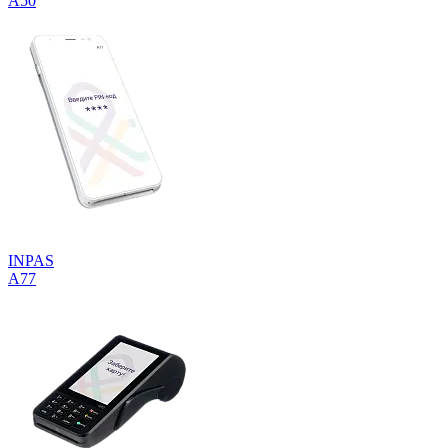
A50
INPAS
A77