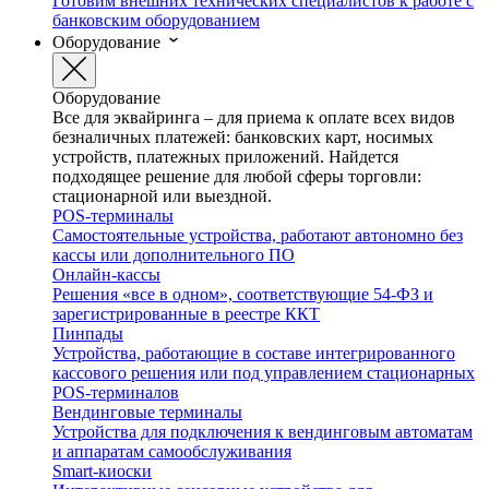
Готовим внешних технических специалистов к работе с
банковским оборудованием
Оборудование
Оборудование
Все для эквайринга – для приема к оплате всех видов
безналичных платежей: банковских карт, носимых
устройств, платежных приложений. Найдется
подходящее решение для любой сферы торговли:
стационарной или выездной.
POS-терминалы
Самостоятельные устройства, работают автономно без
кассы или дополнительного ПО
Онлайн-кассы
Решения «все в одном», соответствующие 54-ФЗ и
зарегистрированные в реестре ККТ
Пинпады
Устройства, работающие в составе интегрированного
кассового решения или под управлением стационарных
POS-терминалов
Вендинговые терминалы
Устройства для подключения к вендинговым автоматам
и аппаратам самообслуживания
Smart-киоски