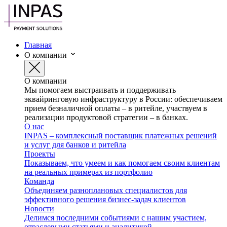
Главная
О компании
О компании
Мы помогаем выстраивать и поддерживать
эквайринговую инфраструктуру в России: обеспечиваем
прием безналичной оплаты – в ритейле, участвуем в
реализации продуктовой стратегии – в банках.
О нас
INPAS – комплексный поставщик платежных решений
и услуг для банков и ритейла
Проекты
Показываем, что умеем и как помогаем своим клиентам
на реальных примерах из портфолио
Команда
Объединяем разноплановых специалистов для
эффективного решения бизнес-задач клиентов
Новости
Делимся последними событиями с нашим участием,
отраслевыми статьями и аналитикой