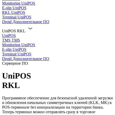
Monitoring
UniPOS
E-slip
UniPOS
RKL
UniPOS
Terminal
UniPOS
Droid
Дополнительное ПО
UniPOS RKL
UniPOS
TMS
TMS
Monitoring
UniPOS
E-slip
UniPOS
Terminal
UniPOS
Droid
Дополнительное ПО
Серверное ПО
UniPOS
RKL
Программное обеспечение для безопасной удаленной загрузки
и обновления начальных симметричных ключей (KLK, MK) в
POS-терминале без инициализации на территории банка.
Теперь терминал можно отправлять сразу в торговое