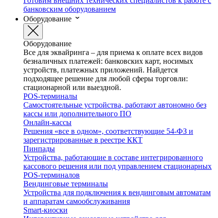
Готовим внешних технических специалистов к работе с
банковским оборудованием
Оборудование
Оборудование
Все для эквайринга – для приема к оплате всех видов
безналичных платежей: банковских карт, носимых
устройств, платежных приложений. Найдется
подходящее решение для любой сферы торговли:
стационарной или выездной.
POS-терминалы
Самостоятельные устройства, работают автономно без
кассы или дополнительного ПО
Онлайн-кассы
Решения «все в одном», соответствующие 54-ФЗ и
зарегистрированные в реестре ККТ
Пинпады
Устройства, работающие в составе интегрированного
кассового решения или под управлением стационарных
POS-терминалов
Вендинговые терминалы
Устройства для подключения к вендинговым автоматам
и аппаратам самообслуживания
Smart-киоски