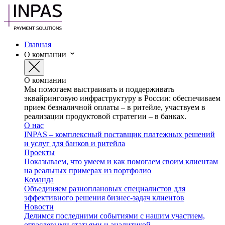
Главная
О компании
О компании
Мы помогаем выстраивать и поддерживать
эквайринговую инфраструктуру в России: обеспечиваем
прием безналичной оплаты – в ритейле, участвуем в
реализации продуктовой стратегии – в банках.
О нас
INPAS – комплексный поставщик платежных решений
и услуг для банков и ритейла
Проекты
Показываем, что умеем и как помогаем своим клиентам
на реальных примерах из портфолио
Команда
Объединяем разноплановых специалистов для
эффективного решения бизнес-задач клиентов
Новости
Делимся последними событиями с нашим участием,
отраслевыми статьями и аналитикой