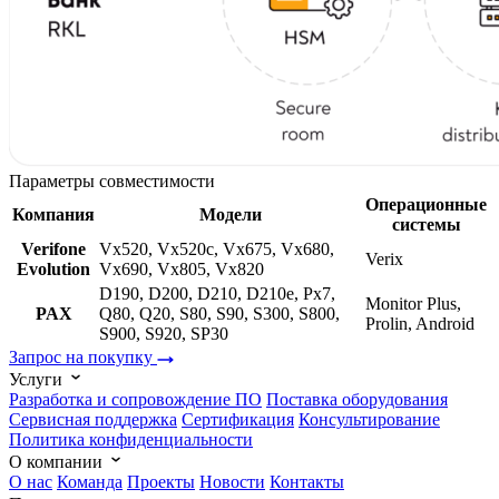
Параметры совместимости
Операционные
Компания
Модели
системы
Verifone
Vx520, Vx520с, Vx675, Vx680,
Verix
Evolution
Vx690, Vx805, Vx820
D190, D200, D210, D210e, Px7,
Monitor Plus,
PAX
Q80, Q20, S80, S90, S300, S800,
Prolin, Android
S900, S920, SP30
Запрос на покупку
Услуги
Разработка и сопровождение ПО
Поставка оборудования
Сервисная поддержка
Cертификация
Консультирование
Политика конфиденциальности
О компании
О нас
Команда
Проекты
Новости
Контакты