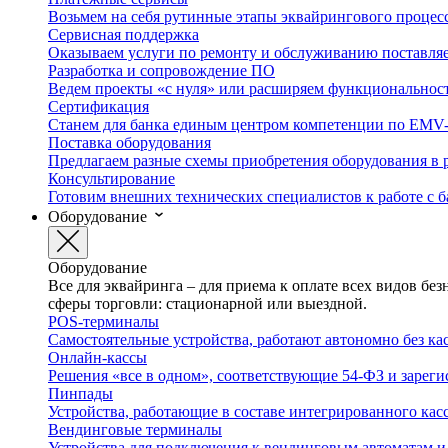
Возьмем на себя рутинные этапы эквайрингового процес
Сервисная поддержка
Оказываем услуги по ремонту и обслуживанию поставля
Разработка и сопровождение ПО
Ведем проекты «с нуля» или расширяем функционально
Сертификация
Станем для банка единым центром компетенции по EMV
Поставка оборудования
Предлагаем разные схемы приобретения оборудования в 
Консультирование
Готовим внешних технических специалистов к работе с 
Оборудование
Оборудование
Все для эквайринга – для приема к оплате всех видов б
сферы торговли: стационарной или выездной.
POS-терминалы
Самостоятельные устройства, работают автономно без к
Онлайн-кассы
Решения «все в одном», соответствующие 54-ФЗ и зарег
Пинпады
Устройства, работающие в составе интегрированного ка
Вендинговые терминалы
Устройства для подключения к вендинговым автоматам 