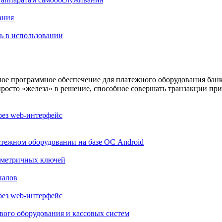
ания
ть в использовании
е программное обеспечение для платежного оборудования банко
осто «железа» в решение, способное совершать транзакции при
рез web-интерфейс
тежном оборудовании на базе ОС Android
имметричных ключей
налов
рез web-интерфейс
вого оборудования и кассовых систем