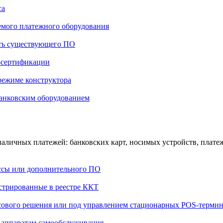
са
емого платежного оборудования
сть существующего ПО
-сертификации
режиме конструктора
банковским оборудованием
езналичных платежей: банковских карт, носимых устройств, пла
ассы или дополнительного ПО
истрированные в реестре ККТ
ссового решения или под управлением стационарных POS-терми
и аппаратам самообслуживания