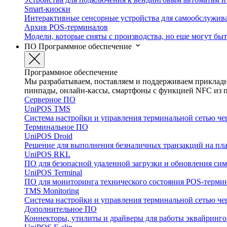
Smart-киоски
Интерактивные сенсорные устройства для самообслужив
Архив POS-терминалов
Модели, которые сняты с производства, но еще могут бы
ПО
Программное обеспечение
Программное обеспечение
Мы разрабатываем, поставляем и поддерживаем прикладно
пинпады, онлайн-кассы, смартфоны с функцией NFC из пр
Серверное ПО
UniPOS TMS
Система настройки и управления терминальной сетью че
Терминальное ПО
UniPOS Droid
Решение для выполнения безналичных транзакций на пла
UniPOS RKL
ПО для безопасной удаленной загрузки и обновления с
UniPOS Terminal
ПО для мониторинга технического состояния POS-терми
TMS Monitoring
Система настройки и управления терминальной сетью че
Дополнительное ПО
Коннекторы, утилиты и драйверы для работы эквайринго